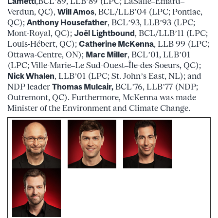
Lametti
,BCL’89, LLB’89 (LPC; LaSalle–Émard–
Verdun, QC),
Will Amos
, BCL/LLB’04 (LPC; Pontiac,
QC);
Anthony Housefather
, BCL’93, LLB’93 (LPC;
Mont-Royal, QC);
Joël Lightbound
, BCL/LLB’11 (LPC;
Louis-Hébert, QC);
Catherine McKenna
, LLB 99 (LPC;
Ottawa-Centre, ON);
Marc Miller
, BCL’01, LLB’01
(LPC; Ville-Marie–Le Sud-Ouest–Île-des-Soeurs, QC);
Nick Whalen
, LLB’01 (LPC; St. John’s East, NL); and
NDP leader
Thomas Mulcair,
BCL’76, LLB’77 (NDP;
Outremont, QC). Furthermore, McKenna was made
Minister of the Environment and Climate Change.