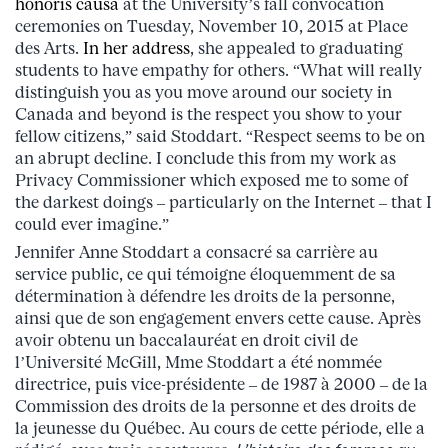
honoris causa
at the University’s fall convocation
ceremonies on Tuesday, November 10, 2015 at Place
des Arts.
In her address
, she appealed to graduating
students to have empathy for others. “What will really
distinguish you as you move around our society in
Canada and beyond is the respect you show to your
fellow citizens,” said Stoddart. “Respect seems to be on
an abrupt decline. I conclude this from my work as
Privacy Commissioner which exposed me to some of
the darkest doings – particularly on the Internet – that I
could ever imagine.”
Jennifer Anne Stoddart a consacré sa carrière au
service public, ce qui témoigne éloquemment de sa
détermination à défendre les droits de la personne,
ainsi que de son engagement envers cette cause. Après
avoir obtenu un baccalauréat en droit civil de
l’Université McGill, Mme Stoddart a été nommée
directrice, puis vice-présidente ‒ de 1987 à 2000 ‒ de la
Commission des droits de la personne et des droits de
la jeunesse du Québec. Au cours de cette période, elle a