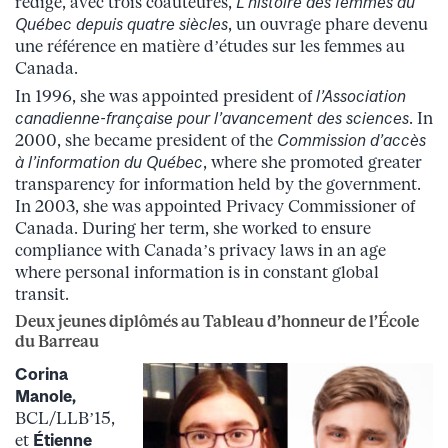
rédigé, avec trois coauteures,
L’histoire des femmes au
Québec depuis quatre siècles
, un ouvrage phare devenu
une référence en matière d’études sur les femmes au
Canada.
In 1996, she was appointed president of
l’Association
canadienne-française pour l’avancement des sciences
. In
2000, she became president of the
Commission d’accès
à l’information du Québec
, where she promoted greater
transparency for information held by the government.
In 2003, she was appointed Privacy Commissioner of
Canada. During her term, she worked to ensure
compliance with Canada’s privacy laws in an age
where personal information is in constant global
transit.
Deux jeunes diplômés au Tableau d’honneur de l’École
du Barreau
Corina
Manole,
BCL/LLB’15,
et
Étienne