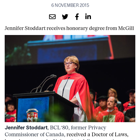
6 NOVEMBER 2015
Jennifer Stoddart receives honorary degree from McGill
Jennifer Stoddart
, BCL’80, former Privacy
Commissioner of Canada,
received a Doctor of Laws,