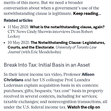
merits of this move. But we need a broader
conversation about when a government’s use of the
notwithstanding clause is legitimate.
Keep reading
…
Related articles
11 May 2021:
What is the notwithstanding clause, again?
CTV News Cindy Sherwin interviews Dean Robert
Leckey
10 May 2021:
The Notwithstanding Clause: Legislatures,
Courts, and the Electorate
.
University of Toronto Law
Journal
(with Eric Mendelsohn)
Break Into Tax: Initial Basis in an Asset
In their latest income tax video, Professor
Allison
Christians
and her US colleague Prof. Leandra
Lederman explain acquisition basis in six contexts:
purchases; gifts; bequests; “tax cost” basis in property
received in several contexts, including for services;
taxable exchanges; and nonrecognition transactions, all
under the U.S. federal income tax.
Watch the clip on