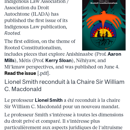
Indigenous Law Association /
Association du Droit
Autochtone (ILADA) has
published the first issue of its
Indigenous Law publication,
Rooted.
The first edition, on the theme of
Rooted Constitutionalism,
includes
pieces that explore Anishinaabe (Prof.
Aaron
Mills
), Métis (Prof.
Kerry Sloan
), Nêhiyaw, and
Mi’kmaw perspectives, and was
published on June 4.
Read the issue
[.pdf].
Lionel Smith reconduit à la Chaire Sir William
C. Macdonald
Le professeur
Lionel Smith
a été reconduit à la chaire
Sir William C. Macdonald pour un nouveau mandat.
Le professeur Smith s’intéresse à toutes les dimensions
du droit privé et comparé. Il s’intéresse plus
particulièrement aux aspects juridiques de l’altruisme