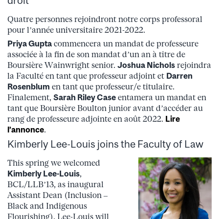
droit
Quatre personnes rejoindront notre corps professoral
pour l’année universitaire 2021-2022.
Priya Gupta
commencera un mandat de professeure
associée à la fin de son mandat d’un an à titre de
Boursière Wainwright senior.
Joshua Nichols
rejoindra
la Faculté en tant que professeur adjoint et
Darren
Rosenblum
en tant que professeur/e titulaire.
Finalement,
Sarah Riley Case
entamera un mandat en
tant que Boursière Boulton junior avant d’accéder au
rang de professeure adjointe en août 2022.
Lire
l’annonce
.
Kimberly Lee-Louis joins the Faculty of Law
This spring we welcomed
Kimberly Lee-Louis
,
BCL/LLB’13, as inaugural
Assistant Dean (Inclusion –
Black and Indigenous
Flourishing). Lee-Louis will