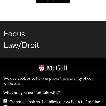
Focus
Law/Droit
Copyright © McGill University. All rights reserved.
We use cookies to help improve the usability of our
Accessibility
websites.
Privacy notice
What are you comfortable with?
Cookie notice
Essential cookies that allow our website to function
Cookie settings