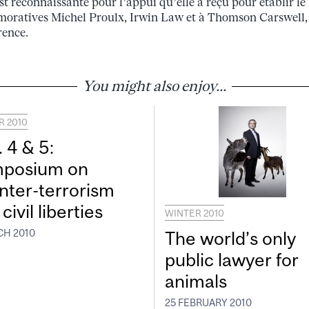
st reconnaissante pour l’appui qu’elle a reçu pour établir l
ratives Michel Proulx, Irwin Law et à Thomson Carswell
rence.
You might also enjoy...
R 2010
 4 & 5:
posium on
nter-terrorism
civil liberties
WINTER 2010
The world’s only
CH 2010
public lawyer for
animals
25 FEBRUARY 2010