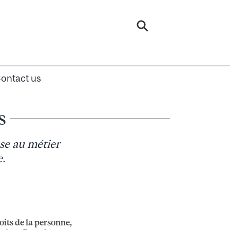
ontact us
s
se au métier
e.
its de la personne,