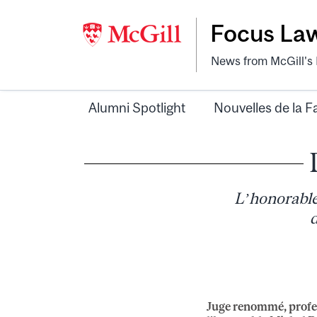
Focus La
News from McGill's F
Alumni Spotlight
Nouvelles de la F
L’honorable
d
Juge renommé, profes