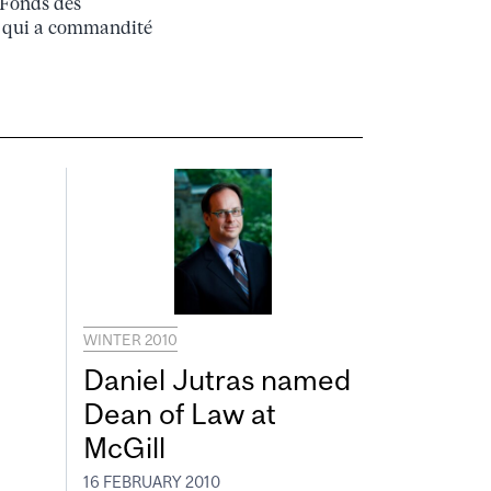
e Fonds des
, qui a commandité
WINTER 2010
Daniel Jutras named
Dean of Law at
McGill
16 FEBRUARY 2010