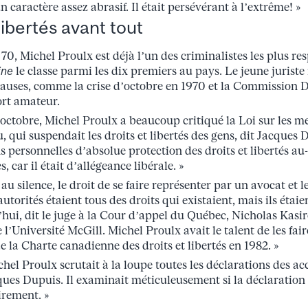
un caractère assez abrasif. Il était persévérant à l’extrême! »
libertés avant tout
70, Michel Proulx est déjà l’un des criminalistes les plus r
ine
le classe parmi les dix premiers au pays. Le jeune juriste
causes, comme la crise d’octobre en 1970 et la Commission D
ort amateur.
’octobre, Michel Proulx a beaucoup critiqué la Loi sur les m
 qui suspendait les droits et libertés des gens, dit Jacques Du
s personnelles d’absolue protection des droits et libertés au
, car il était d’allégeance libérale. »
 au silence, le droit de se faire représenter par un avocat et le
autorités étaient tous des droits qui existaient, mais ils étai
hui, dit le juge à la Cour d’appel du Québec, Nicholas Kasir
e l’Université McGill. Michel Proulx avait le talent de les fa
la Charte canadienne des droits et libertés en 1982. »
el Proulx scrutait à la loupe toutes les déclarations des a
cques Dupuis. Il examinait méticuleusement si la déclaration a
irement. »