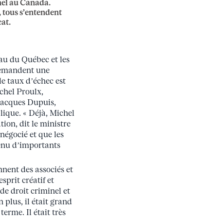
nel au Canada.
, tous s’entendent
cat.
eau du Québec et les
 demandent une
e taux d’échec est
ichel Proulx,
 Jacques Dupuis,
lique. « Déjà, Michel
tion, dit le ministre
négocié et que les
enu d’importants
nnent des associés et
sprit créatif et
de droit criminel et
 plus, il était grand
erme. Il était très