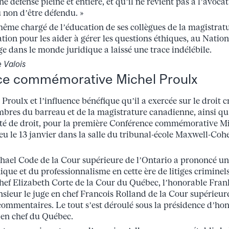
ne défense pleine et entière, et qu’il ne revient pas à l’avoca
u non d’être défendu. »
même chargé de l’éducation de ses collègues de la magistratu
on pour les aider à gérer les questions éthiques, au National
e dans le monde juridique a laissé une trace indélébile.
 Valois
ce commémorative Michel Proulx
roulx et l’influence bénéfique qu’il a exercée sur le droit c
embres du barreau et de la magistrature canadienne, ainsi qu
lté de droit, pour la première Conférence commémorative Mi
eu le 13 janvier dans la salle du tribunal-école Maxwell-Coh
hael Code de la Cour supérieure de l’Ontario a prononcé un
ique et du professionnalisme en cette ère de litiges crimine
ef Elizabeth Corte de la Cour du Québec, l’honorable Fran
nsieur le juge en chef Francois Rolland de la Cour supérieu
commentaires. Le tout s’est déroulé sous la présidence d’hon
 en chef du Québec.