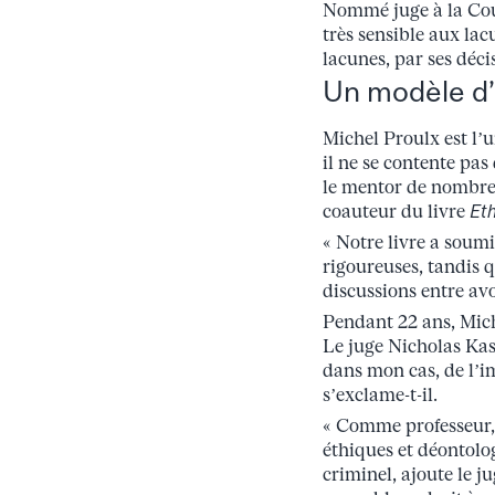
Nommé juge à la Cour 
très sensible aux lac
lacunes, par ses déci
Un modèle d’
Michel Proulx est l’
il ne se contente pas 
le mentor de nombreu
coauteur du livre
Et
« Notre livre a soumi
rigoureuses, tandis 
discussions entre avo
Pendant 22 ans, Miche
Le juge Nicholas Kas
dans mon cas, de l’im
s’exclame-t-il.
« Comme professeur, i
éthiques et déontolo
criminel, ajoute le j