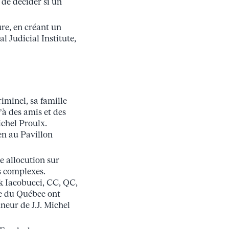
t de décider si un
re, en créant un
 Judicial Institute,
riminel, sa famille
’à des amis et des
chel Proulx.
en au Pavillon
e allocution sur
ls complexes.
k Iacobucci, CC, QC,
re du Québec ont
neur de J.J. Michel