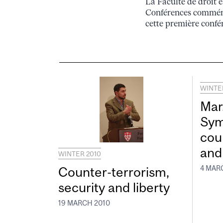
La Faculté de droit e
Conférences commémo
cette première confé
WINTE
Mar.
Sym
cou
and 
WINTER 2010
Counter-terrorism,
4 MAR
security and liberty
19 MARCH 2010