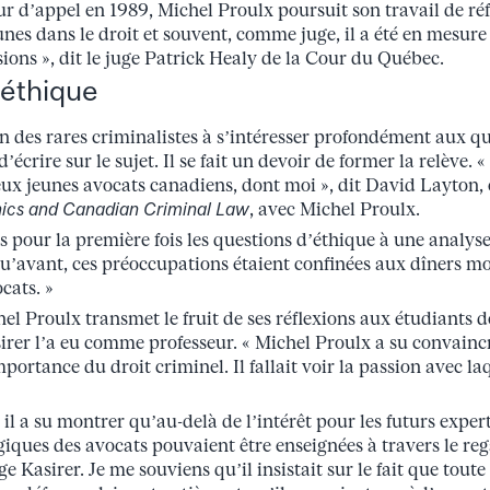
d’appel en 1989, Michel Proulx poursuit son travail de réfor
unes dans le droit et souvent, comme juge, il a été en mesur
sions », dit le juge Patrick Healy de la Cour du Québec.
éthique
un des rares criminalistes à s’intéresser profondément aux qu
d’écrire sur le sujet. Il se fait un devoir de former la relève. 
x jeunes avocats canadiens, dont moi », dit David Layton, c
hics and Canadian Criminal Law
, avec Michel Proulx.
s pour la première fois les questions d’éthique à une analys
qu’avant, ces préoccupations étaient confinées aux dîners 
cats. »
l Proulx transmet le fruit de ses réflexions aux étudiants d
irer l’a eu comme professeur. « Michel Proulx a su convainc
portance du droit criminel. Il fallait voir la passion avec laq
l a su montrer qu’au-delà de l’intérêt pour les futurs expert
giques des avocats pouvaient être enseignées à travers le re
uge Kasirer. Je me souviens qu’il insistait sur le fait que to