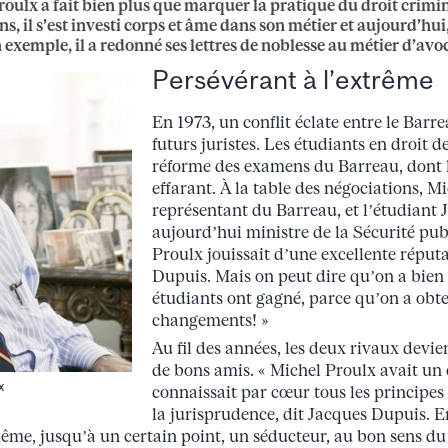
roulx a fait bien plus que marquer la pratique du droit crimi
s, il s’est investi corps et âme dans son métier et aujourd’hui
 exemple, il a redonné ses lettres de noblesse au métier d’avo
Persévérant à l’extrême
En 1973, un conflit éclate entre le Barr
futurs juristes. Les étudiants en droit
réforme des examens du Barreau, dont l
effarant. À la table des négociations, M
représentant du Barreau, et l’étudiant
aujourd’hui ministre de la Sécurité pub
Proulx jouissait d’une excellente réputa
Dupuis. Mais on peut dire qu’on a bien 
étudiants ont gagné, parce qu’on a obt
changements! »
Au fil des années, les deux rivaux devie
de bons amis. « Michel Proulx avait un e
x
connaissait par cœur tous les principes 
la jurisprudence, dit Jacques Dupuis. En
 même, jusqu’à un certain point, un séducteur, au bon sens du t