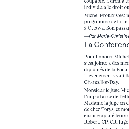
coupable, a droit à u
individu a le droit o
Michel Proulx s’est 
programme de formati
à Ottawa. Son passag
―Par Marie-Christine
La Conféren
Pour honorer Michel P
s’est jointe à des m
diplômés de la Facu
L’événement avait li
Chancellor-Day.
Monsieur le juge Mic
l’importance de l’éth
Madame la juge en ch
de chez Torys, et mo
ensuite ajouté leurs 
Robert, CP, CR, juge