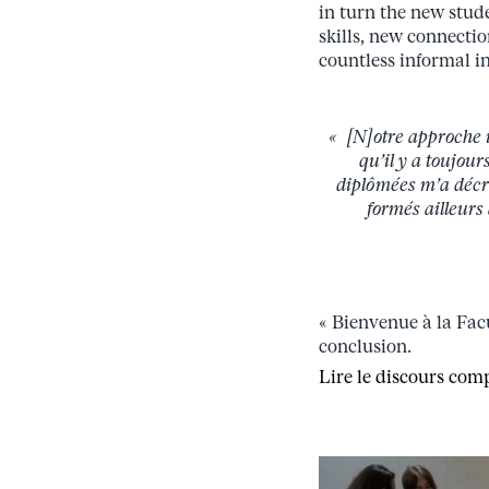
in turn the new stud
skills, new connecti
countless informal i
« [N]otre approche i
qu’il y a toujou
diplômées m’a décri
formés ailleurs
« Bienvenue à la Facu
conclusion.
Lire le discours co