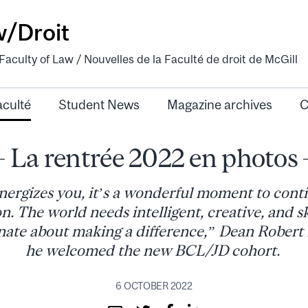
w/Droit
aculty of Law / Nouvelles de la Faculté de droit de McGill
aculté
Student News
Magazine archives
C
La rentrée 2022 en photos
ergizes you, it’s a wonderful moment to contin
on. The world needs intelligent, creative, and s
onate about making a difference,” Dean Robert 
he welcomed the new BCL/JD cohort.
6 OCTOBER 2022