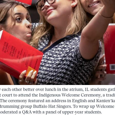
w each other better over lunch in the atrium, 1L students gat
court to attend the Indigenous Welcome Ceremony, a tradi
 The ceremony featured an address in English and Kanien’ke
drumming group Buffalo Hat Singers. To wrap up Welcome 
oderated a Q&A with a panel of upper-year students.