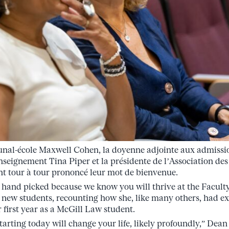
ibunal-école Maxwell Cohen, la doyenne adjointe aux admiss
nseignement Tina Piper et la présidente de l’Association des 
nt tour à tour prononcé leur mot de bienvenue.
hand picked because we know you will thrive at the Faculty
 new students, recounting how she, like many others, had e
first year as a McGill Law student.
tarting today will change your life, likely profoundly,” Dea