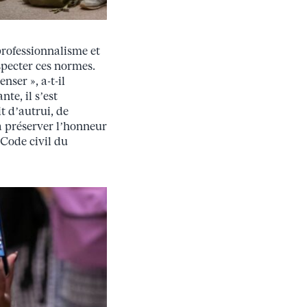
professionnalisme et
specter ces normes.
nser », a-t-il
te, il s’est
t d’autrui, de
 à préserver l’honneur
 Code civil du