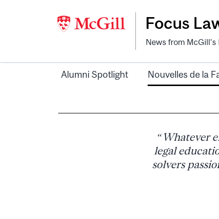
Focus La
News from McGill's F
Alumni Spotlight
Nouvelles de la F
“Whatever en
legal educati
solvers passi