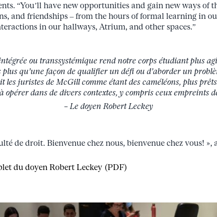
ents. “You’ll have new opportunities and gain new ways of t
ons, and friendships – from the hours of formal learning in o
nteractions in our hallways, Atrium, and other spaces.”
ntégrée ou transsystémique rend notre corps étudiant plus agile
rs plus qu’une façon de qualifier un défi ou d’aborder un probl
t les juristes de McGill comme étant des caméléons, plus prêts
 à opérer dans de divers contextes, y compris ceux empreints de 
– Le doyen Robert Leckey
lté de droit. Bienvenue chez nous, bienvenue chez vous! », a-
mplet du doyen Robert Leckey (PDF)