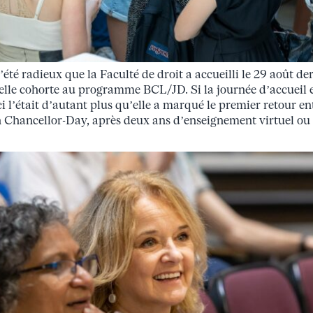
’été radieux que la Faculté de droit a accueilli le 29 août der
le cohorte au programme BCL/JD. Si la journée d’accueil es
i l’était d’autant plus qu’elle a marqué le premier retour e
 Chancellor-Day, après deux ans d’enseignement virtuel ou