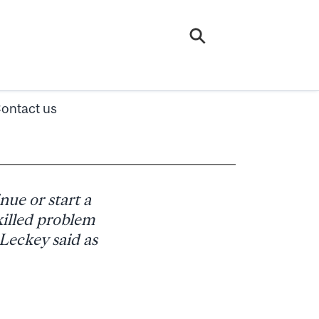
ontact us
ue or start a
killed problem
Leckey said as