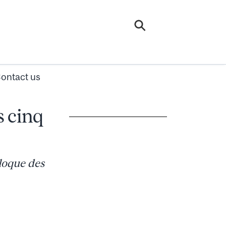
ontact us
s cinq
loque des