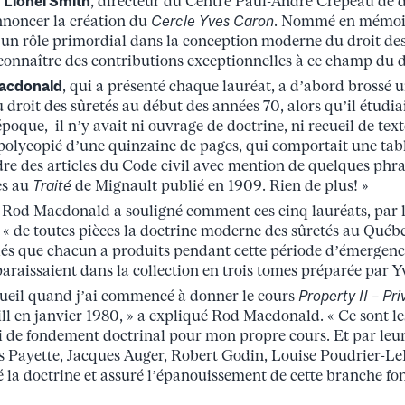
r
Lionel Smith
, directeur du Centre Paul-André Crépeau de dr
nnoncer la création du
Cercle Yves Caron
. Nommé en mémoir
 un rôle primordial dans la conception moderne du droit des
connaître des contributions exceptionnelles à ce champ du dr
acdonald
, qui a présenté chaque lauréat, a d’abord brossé 
droit des sûretés au début des années 70, alors qu’il étudiai
époque, il n’y avait ni ouvrage de doctrine, ni recueil de te
polycopié d’une quinzaine de pages, qui comportait une tab
dre des articles du Code civil avec mention de quelques phra
es au
Traité
de Mignault publié en 1909. Rien de plus! »
 Rod Macdonald a souligné comment ces cinq lauréats, par 
é « de toutes pièces la doctrine moderne des sûretés au Québe
lés que chacun a produits pendant cette période d’émergenc
araissaient dans la collection en trois tomes préparée par Y
recueil quand j’ai commencé à donner le cours
Property II – Pri
ll en janvier 1980, » a expliqué Rod Macdonald. « Ce sont les
i de fondement doctrinal pour mon propre cours. Et par leurs
 Payette, Jacques Auger, Robert Godin, Louise Poudrier-LeB
 la doctrine et assuré l’épanouissement de cette branche f