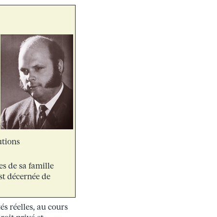
utions
s de sa famille
st décernée de
s réelles, au cours