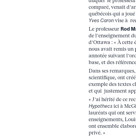
duquel le professeu
comparé, venait d’a
québécois qui a joué
Yves Caron
vise à re
Le professeur
Rod M
de l’enseignement du 
d’Ottawa : « À cette 
nous avait remis un 
annotée suivant l’or
base, et des référenc
Dans ses remarques,
scientifique, ont cré
exemple des textes c
et qui justement app
« J’ai hérité de ce 
Hypothecs
ici à McGi
lauréats qui ont serv
enseignements, Louis
ont ensemble élaboré
privé. »