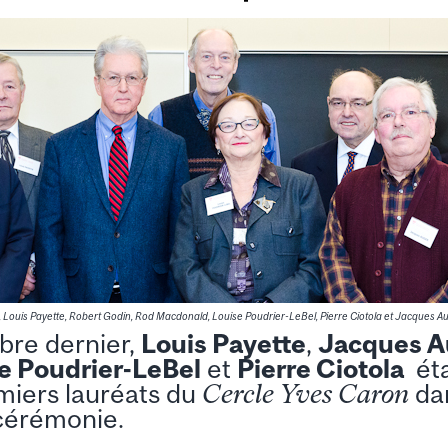
h, Louis Payette, Robert Godin, Rod Macdonald, Louise Poudrier-LeBel, Pierre Ciotola et Jacques Au
re dernier,
Louis Payette
,
Jacques A
e Poudrier-LeBel
et
Pierre Ciotola
éta
iers lauréats du
Cercle Yves Caron
dan
cérémonie.