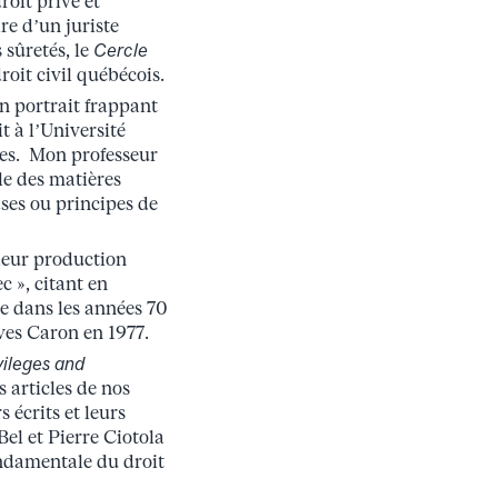
oit privé et
e d’un juriste
 sûretés, le
Cercle
oit civil québécois.
un portrait frappant
t à l’Université
xtes. Mon professeur
le des matières
ses ou principes de
leur production
c », citant en
e dans les années 70
ves Caron en 1977.
vileges and
 articles de nos
 écrits et leurs
el et Pierre Ciotola
ondamentale du droit