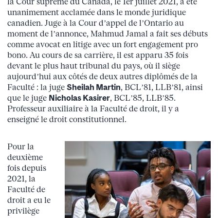
la Cour suprême du Canada, le 1er juillet 2021, a été
unanimement acclamée dans le monde juridique
canadien. Juge à la Cour d’appel de l’Ontario au
moment de l’annonce, Mahmud Jamal a fait ses débuts
comme avocat en litige avec un fort engagement pro
bono. Au cours de sa carrière, il est apparu 35 fois
devant le plus haut tribunal du pays, où il siège
aujourd’hui aux côtés de deux autres diplômés de la
Faculté : la juge
Sheilah Martin
, BCL’81, LLB’81, ainsi
que le juge
Nicholas Kasirer
, BCL’85, LLB’85.
Professeur auxiliaire à la Faculté de droit, il y a
enseigné le droit constitutionnel.
Pour la
deuxième
fois depuis
2021, la
Faculté de
droit a eu le
privilège