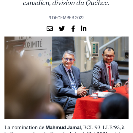
canadien, division du Québec.
9 DECEMBER 2022
La nomination de
Mahmud Jamal
, BCL’93, LLB’93, à