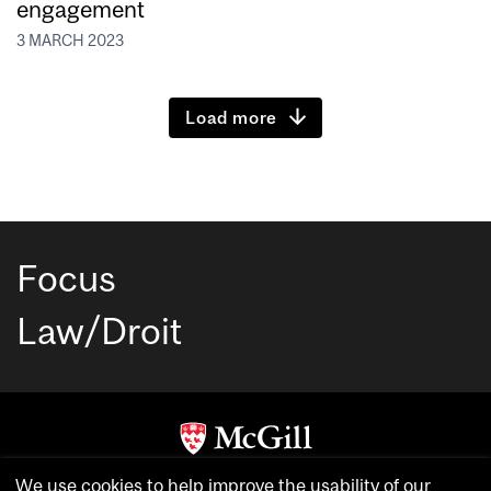
engagement
3 MARCH 2023
Load more
Focus
Law/Droit
Copyright © McGill University. All rights reserved.
We use cookies to help improve the usability of our