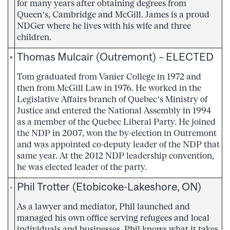
for many years after obtaining degrees from
Queen’s, Cambridge and McGill. James is a proud
NDGer where he lives with his wife and three
children.
Thomas Mulcair (Outremont) – ELECTED
Tom graduated from Vanier College in 1972 and
then from McGill Law in 1976. He worked in the
Legislative Affairs branch of Quebec’s Ministry of
Justice and entered the National Assembly in 1994
as a member of the Quebec Liberal Party. He joined
the NDP in 2007, won the by-election in Outremont
and was appointed co-deputy leader of the NDP that
same year. At the 2012 NDP leadership convention,
he was elected leader of the party.
Phil Trotter (Etobicoke-Lakeshore, ON)
As a lawyer and mediator, Phil launched and
managed his own office serving refugees and local
individuals and businesses, Phil knows what it takes