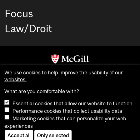
Focus
Law/Droit
Copyright © McGill University. All rights reserved.
We use cookies to help improve the usability of our
Accessibility
websites.
Privacy notice
What are you comfortable with?
Cookie notice
Essential cookies that allow our website to function
Cookie settings
Performance cookies that collect usability data
Marketing cookies that can personalize your web
experiences
login
Accept all
Only selected