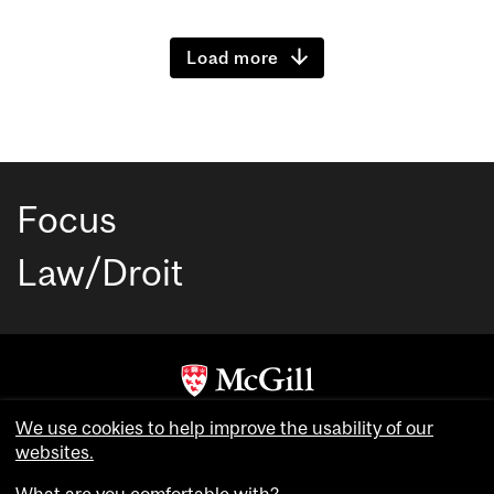
Load more
Focus
Law/Droit
Copyright © McGill University. All rights reserved.
We use cookies to help improve the usability of our
Accessibility
websites.
Privacy notice